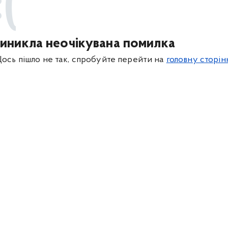
:(
иникла неочікувана помилка
ось пішло не так, спробуйте перейти на
головну сторін