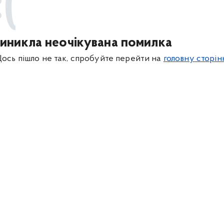
:(
иникла неочікувана помилка
ось пішло не так, спробуйте перейти на
головну сторін