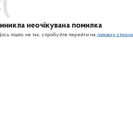
:(
иникла неочікувана помилка
ось пішло не так, спробуйте перейти на
головну сторін