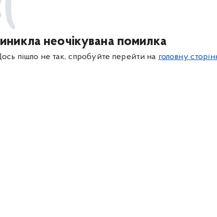
:(
иникла неочікувана помилка
ось пішло не так, спробуйте перейти на
головну сторін