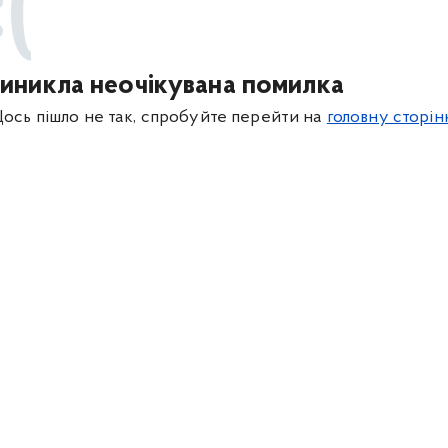
:(
иникла неочікувана помилка
ось пішло не так, спробуйте перейти на
головну сторін