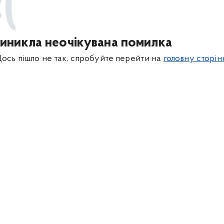
:(
иникла неочікувана помилка
ось пішло не так, спробуйте перейти на
головну сторін